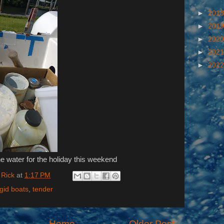
►
201
►
201
►
202
►
202
►
202
the water for the holiday this weekend
 Rick
at
1:17 PM
igid boats
,
tender
Home
Older Post