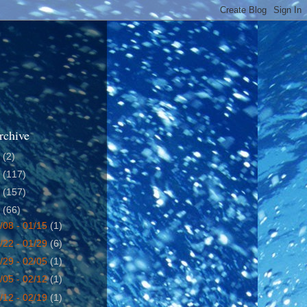
rchive
4
(2)
5
(117)
6
(157)
7
(66)
/08 - 01/15
(1)
/22 - 01/29
(6)
/29 - 02/05
(1)
/05 - 02/12
(1)
/12 - 02/19
(1)