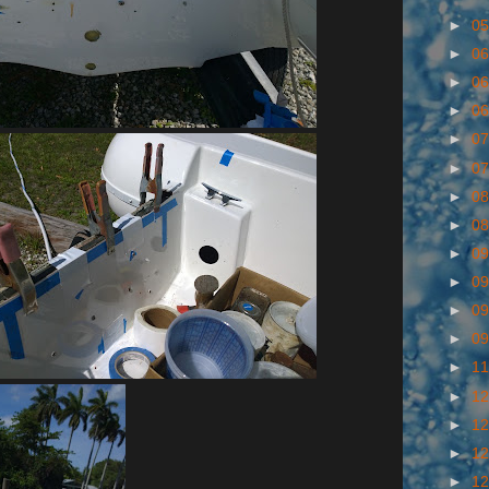
►
05
►
06
►
06
►
06
►
07
►
07
►
08
►
08
►
09
►
09
►
09
►
09
►
11
►
12
►
12
►
12
►
12