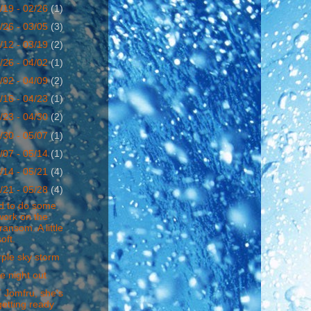
/19 - 02/26
(1)
/26 - 03/05
(3)
/12 - 03/19
(2)
/26 - 04/02
(1)
/02 - 04/09
(2)
/16 - 04/23
(1)
/23 - 04/30
(2)
/30 - 05/07
(1)
/07 - 05/14
(1)
/14 - 05/21
(4)
/21 - 05/28
(4)
d to do some
work on the
transom. A little
soft.
ple sky storm
e night out
 Jomfru, she's
getting ready