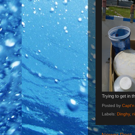
Trying to get in 
Posted by
Capt'n
Labels:
Dinghy
,
r
Newer Post