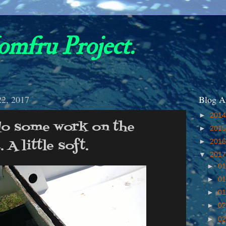
omfru Project.
2, 2017
Blog A
►
201
do some work on the
►
201
 A little soft.
►
201
▼
201
►
01
►
01
►
01
►
02
►
02