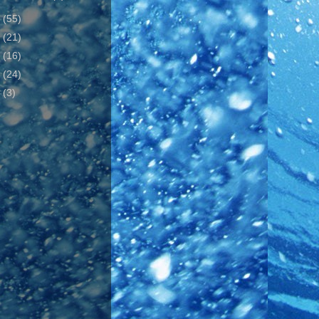
8
(55)
9
(21)
0
(16)
1
(24)
2
(3)