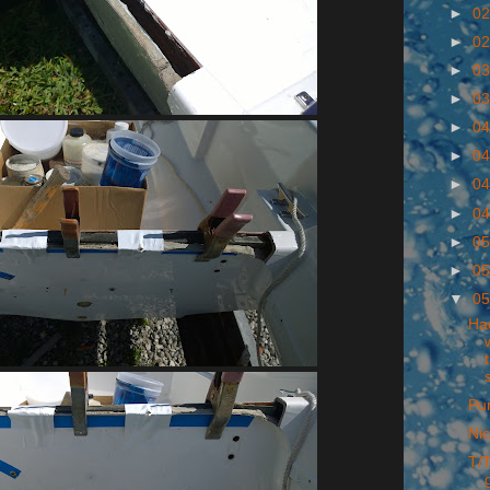
►
02
►
02
►
03
►
03
►
04
►
04
►
04
►
04
►
05
►
05
▼
05
Ha
Pur
Nic
T/T