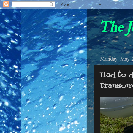
The J
Monday, May 2
Had to 
transom.