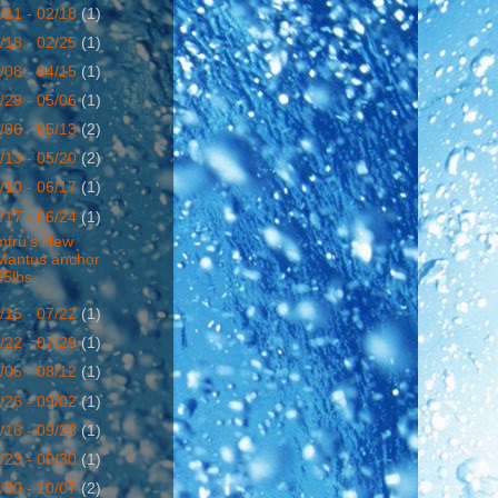
/11 - 02/18
(1)
/18 - 02/25
(1)
/08 - 04/15
(1)
/29 - 05/06
(1)
/06 - 05/13
(2)
/13 - 05/20
(2)
/10 - 06/17
(1)
/17 - 06/24
(1)
mfru's New
Mantus anchor
35lbs.
/15 - 07/22
(1)
/22 - 07/29
(1)
/05 - 08/12
(1)
/26 - 09/02
(1)
/16 - 09/23
(1)
/23 - 09/30
(1)
/30 - 10/07
(2)