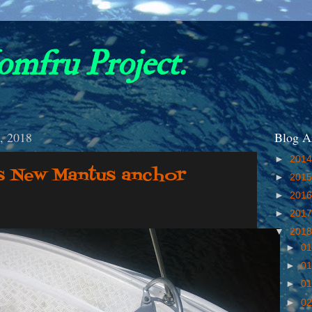
omfru Project.
2, 2018
Blog A
►
201
s New Mantus anchor
►
201
►
201
►
201
▼
201
►
01
►
01
►
01
►
02