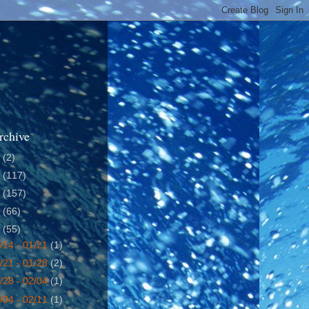
rchive
4
(2)
5
(117)
6
(157)
7
(66)
8
(55)
/14 - 01/21
(1)
/21 - 01/28
(2)
/28 - 02/04
(1)
/04 - 02/11
(1)