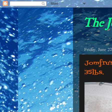
The J
Friday, June 2
Jomfru'
35lbs.