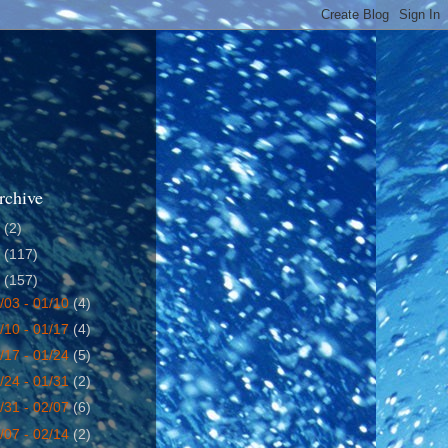
rchive
4
(2)
5
(117)
6
(157)
/03 - 01/10
(4)
/10 - 01/17
(4)
/17 - 01/24
(5)
/24 - 01/31
(2)
/31 - 02/07
(6)
/07 - 02/14
(2)