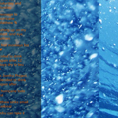
Saturday and
Sunday...
message to
hurricane
Matthew 🌀
tching up on my
short, and eye
splices.
first monkeys fist
🐒
ided to drink
again after 12
days dry in lieu
...
 Jomfru Project.:
Decided to drink
again after ...
 hurricane todo
ist
thew sinks small
sailboat
fru can take it