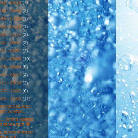
/12 - 06/19
(7)
/19 - 06/26
(3)
/26 - 07/03
(1)
/03 - 07/10
(1)
/10 - 07/17
(3)
/31 - 08/07
(2)
/14 - 08/21
(2)
/21 - 08/28
(10)
/28 - 09/04
(5)
/04 - 09/11
(4)
/11 - 09/18
(2)
/25 - 10/02
(6)
/02 - 10/09
(11)
nt out Saturday
and Sunday...
... Jomfru wanted
to break stuff 😁
 Jomfru Project.:
Went out