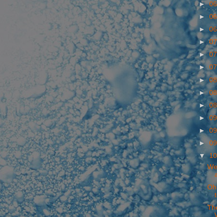
►
06
►
06
►
06
►
07
►
07
►
07
►
08
►
08
►
08
►
09
►
09
►
09
▼
10
We
Oh
The