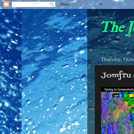
The J
Thursday, Octo
Jomfru c