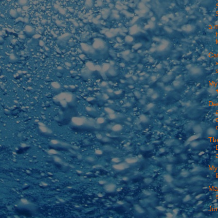
a 
Ca
My 
Dec
o
The
My
l
Mat
Jom