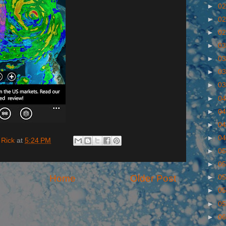
►
02
►
02
►
02
►
03
►
03
►
03
►
03
►
04
►
04
►
04
►
04
 Rick
at
5:24 PM
►
05
►
05
Home
Older Post
►
05
►
05
►
05
►
06