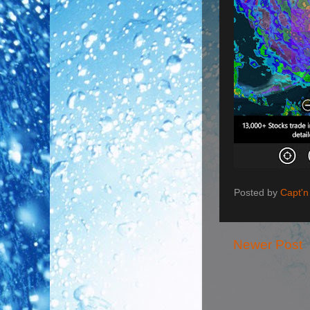
Posted by
Capt'n
Newer Post