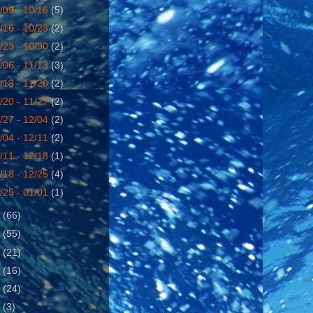
/09 - 10/16
(5)
/16 - 10/23
(2)
/23 - 10/30
(2)
/06 - 11/13
(3)
/13 - 11/20
(2)
/20 - 11/27
(2)
/27 - 12/04
(2)
/04 - 12/11
(2)
/11 - 12/18
(1)
/18 - 12/25
(4)
/25 - 01/01
(1)
7
(66)
8
(55)
9
(21)
0
(16)
1
(24)
2
(3)