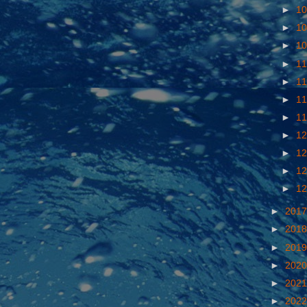
►
10
►
10
►
10
►
11
►
11
►
11
►
11
►
12
►
12
►
12
►
12
►
201
►
201
►
201
►
202
►
202
►
202