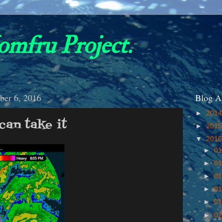
omfru Project.
ber 6, 2016
Blog A
►
201
an take it
►
201
▼
201
►
01
►
01
►
01
►
01
►
01
►
02