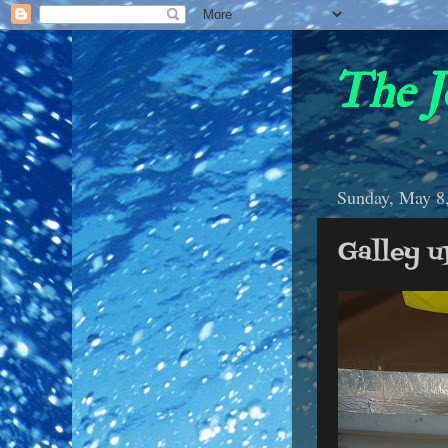
The J
Sunday, May 8
Galley u