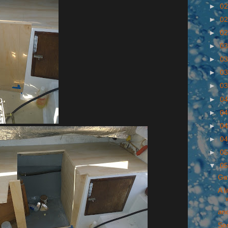
►
02
►
02
►
02
►
03
►
03
►
03
►
03
►
04
►
04
►
04
►
04
►
05
▼
05
Ga
A l
an
So