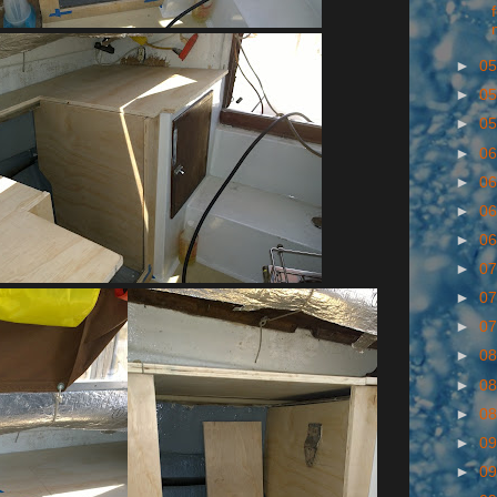
►
05
►
05
►
05
►
06
►
06
►
06
►
06
►
07
►
07
►
07
►
08
►
08
►
08
►
09
►
09