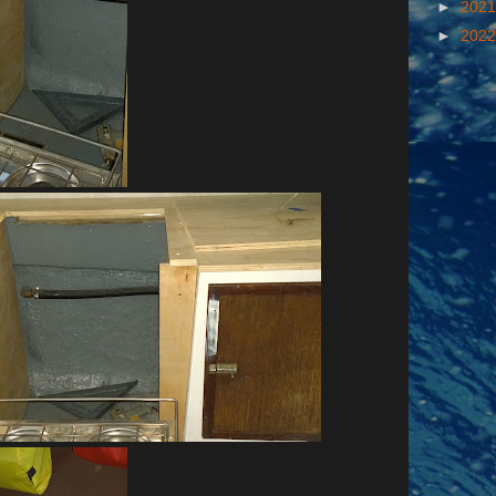
►
202
►
202