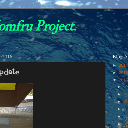
omfru Project.
, 2016
Blog A
►
201
pdate
►
201
▼
201
►
01
►
01
►
01
►
01
►
01
►
02