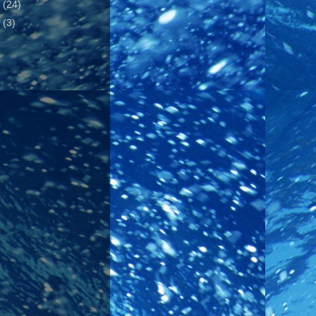
1
(24)
2
(3)