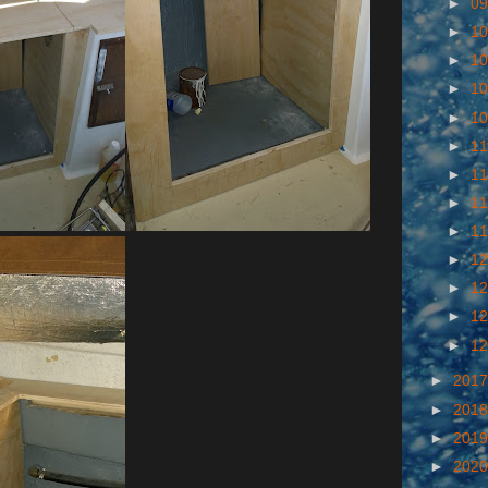
►
09
►
10
►
10
►
10
►
10
►
11
►
11
►
11
►
11
►
12
►
12
►
12
►
12
►
201
►
201
►
201
►
202