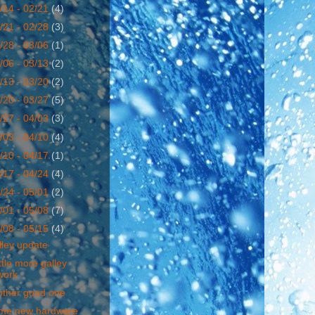
/14 - 02/21
(4)
/21 - 02/28
(3)
/28 - 03/06
(1)
/06 - 03/13
(2)
/13 - 03/20
(2)
/20 - 03/27
(5)
/27 - 04/03
(3)
/03 - 04/10
(4)
/10 - 04/17
(1)
/17 - 04/24
(4)
/24 - 05/01
(2)
/01 - 05/08
(7)
/08 - 05/15
(4)
lley update
ittle more galley
work
other good one
me new hardware