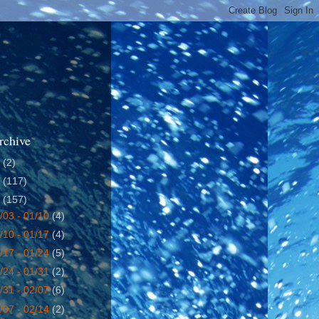
rchive
4
(2)
5
(117)
6
(157)
/03 - 01/10
(4)
/10 - 01/17
(4)
/17 - 01/24
(5)
/24 - 01/31
(2)
/31 - 02/07
(6)
/07 - 02/14
(2)