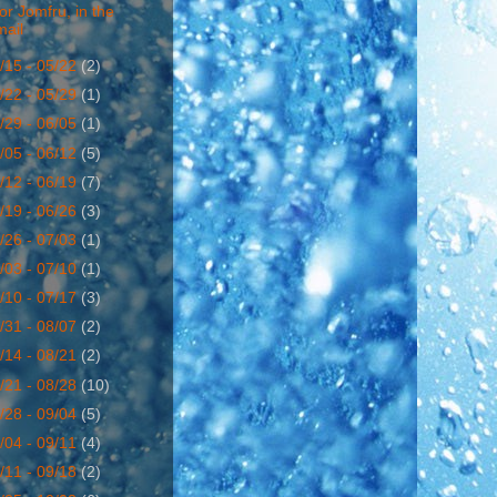
for Jomfru, in the
mail
/15 - 05/22
(2)
/22 - 05/29
(1)
/29 - 06/05
(1)
/05 - 06/12
(5)
/12 - 06/19
(7)
/19 - 06/26
(3)
/26 - 07/03
(1)
/03 - 07/10
(1)
/10 - 07/17
(3)
/31 - 08/07
(2)
/14 - 08/21
(2)
/21 - 08/28
(10)
/28 - 09/04
(5)
/04 - 09/11
(4)
/11 - 09/18
(2)