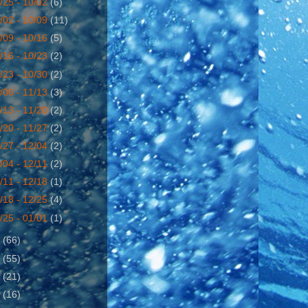
/25 - 10/02
(6)
/02 - 10/09
(11)
/09 - 10/16
(5)
/16 - 10/23
(2)
/23 - 10/30
(2)
/06 - 11/13
(3)
/13 - 11/20
(2)
/20 - 11/27
(2)
/27 - 12/04
(2)
/04 - 12/11
(2)
/11 - 12/18
(1)
/18 - 12/25
(4)
/25 - 01/01
(1)
7
(66)
8
(55)
9
(21)
0
(16)