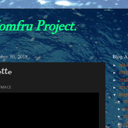
omfru Project.
mber 30, 2018
Blog A
►
201
ette
►
201
►
201
►
201
▼
201
►
01
►
01
►
01
►
02