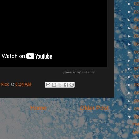
►
02
►
02
►
04
►
04
►
05
►
05
►
06
►
06
►
07
►
07
 Rick
at
8:24 AM
►
08
►
08
►
09
Home
Older Post
►
09
▼
09
Hel
Ms.