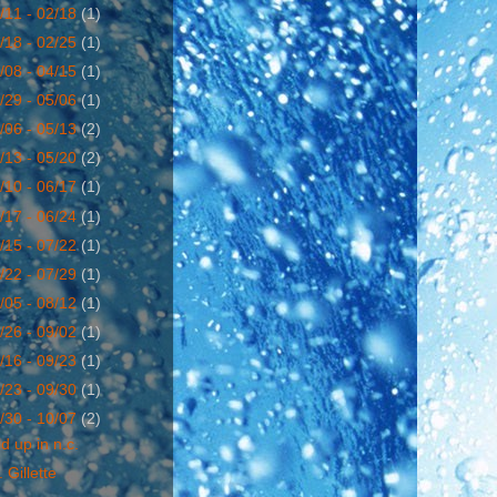
/11 - 02/18
(1)
/18 - 02/25
(1)
/08 - 04/15
(1)
/29 - 05/06
(1)
/06 - 05/13
(2)
/13 - 05/20
(2)
/10 - 06/17
(1)
/17 - 06/24
(1)
/15 - 07/22
(1)
/22 - 07/29
(1)
/05 - 08/12
(1)
/26 - 09/02
(1)
/16 - 09/23
(1)
/23 - 09/30
(1)
/30 - 10/07
(2)
d up in n.c.
 Gillette