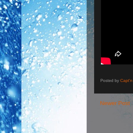
Posted by
Capt'n
Newer Post