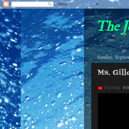
The J
Sunday, Septe
Ms. Gill