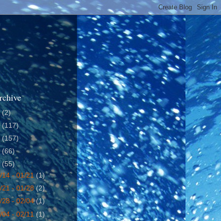
rchive
4
(2)
5
(117)
6
(157)
7
(66)
8
(55)
/14 - 01/21
(1)
/21 - 01/28
(2)
/28 - 02/04
(1)
/04 - 02/11
(1)